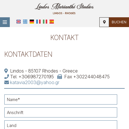
≡
BUCHEN
Startseite
KONTAKT
Standort
KONTAKTDATEN
Unterkunft
Einrichtungen
Lindos - 85107 Rhodes - Greece
Tel.
+306987270195
Fax +302244048475
Fotogallerie
katavia2003@yahoo.gr
Nachfrage
Kontakt